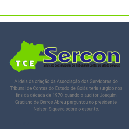
A ideia da criação da Associação dos Servidores do
Tribunal de Contas do Estado de Goiás teria surgido nos
fins da década de 1970, quando o auditor Joaquim
Graciano de Barros Abreu perguntou ao presidente
Nelson Siqueira sobre o assunto.
Menu