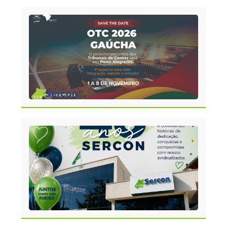
OTC
2026
GAÚ
SER
46 A
DE
HIST